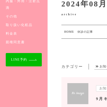
内服・外用・注射点
2024年0
滴
archive
その他
取り扱い化粧品
HOME
休診の記事
料金表
親権同意書
LINE予約
カテゴリー
お知
お知
9月