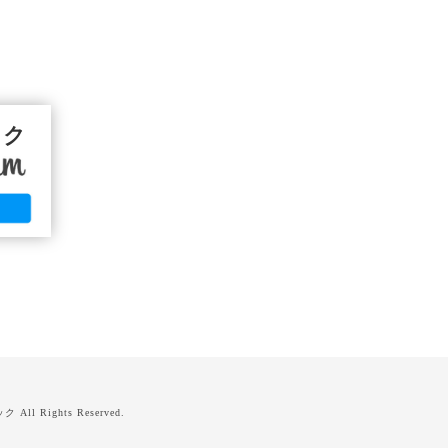
ック
ック
All Rights Reserved.