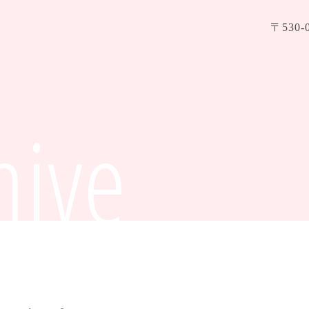
〒530
hive