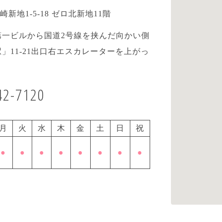
崎新地1-5-18 ゼロ北新地11階
第一ビルから国道2号線を挟んだ向かい側
」11-21出口右エスカレーターを上がっ
42-7120
月
火
水
木
金
土
日
祝
●
●
●
●
●
●
●
●