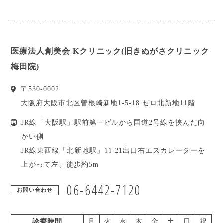
医療法人創美会 Kクリニック(旧きぬがさクリニック
梅田院)
〒
530-0002
大阪府
大阪市北区
曽根崎新地1-5-18 ゼロ北新地11階
JR線「大阪駅」駅前第一ビルから国道2号線を挟んだ向
かい側
JR線東西線「北新地駅」11-21出口右エスカレーターを
上がって左、徒歩約5m
06-6442-7120
お問い合わせ
診療時間
月
火
水
木
金
土
日
祝